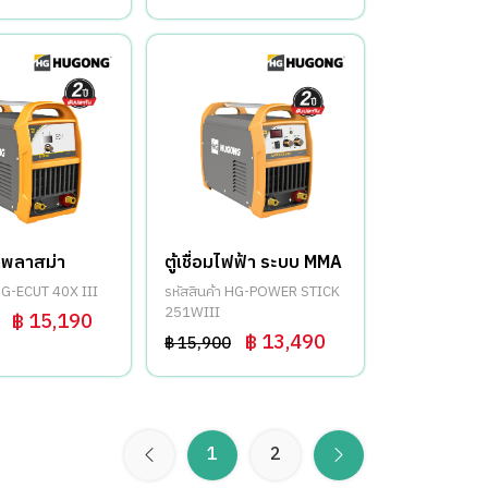
ัดพลาสม่า
ตู้เชื่อมไฟฟ้า ระบบ MMA
 HG-ECUT 40X III
รหัสสินค้า HG-POWER STICK
251WIII
฿ 15,190
฿ 13,490
฿ 15,900
1
2